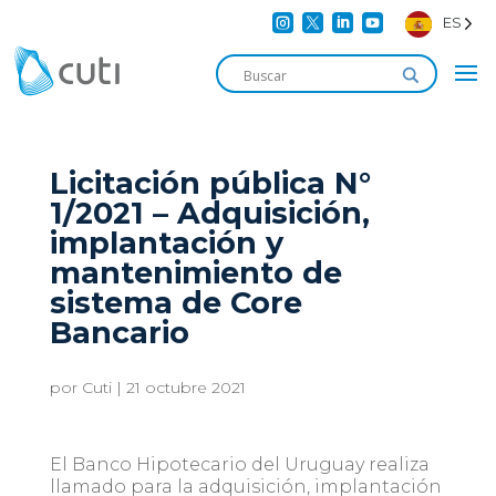




ES
Licitación pública N°
1/2021 – Adquisición,
implantación y
mantenimiento de
sistema de Core
Bancario
por
Cuti
|
21 octubre 2021
El Banco Hipotecario del Uruguay realiza
llamado para la adquisición, implantación