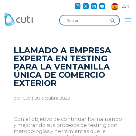




ES
LLAMADO A EMPRESA
EXPERTA EN TESTING
PARA LA VENTANILLA
ÚNICA DE COMERCIO
EXTERIOR
por
Cuti
|
28 octubre 2022
Con el objetivo de continuar formalizando
y mejorando sus procesos de testing con
metodologías y herramientas que le