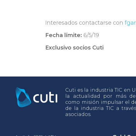
Interesados contactarse con
fgar
Fecha límite:
6/5/19
Exclusivo socios Cuti
Cuti es la industria TIC en
la actualidad por más d
como misión impulsar el de
de la industria TIC a travé
asociados.