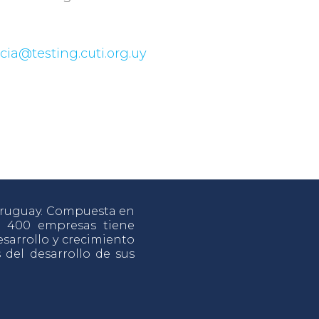
cia@testing.cuti.org.uy
 Uruguay. Compuesta en
e 400 empresas tiene
sarrollo y crecimiento
s del desarrollo de sus