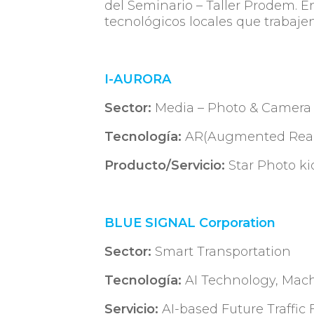
del Seminario – Taller Prodem. E
tecnológicos locales que trabajen
I-AURORA
Sector:
Media – Photo & Camera
Tecnología:
AR(Augmented Reality
Producto/Servicio:
Star Photo ki
BLUE SIGNAL Corporation
Sector:
Smart Transportation
Tecnología:
AI Technology, Mach
Servicio:
AI-based Future Traffic 