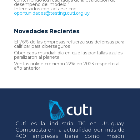
conteniendo los resultados de la evaluación de
desempeño del modelo.”
Interesados contactarse con
oportunidades@testing.cuti.org.uy
Novedades Recientes
El 76% de las empresas refuerza sus defensas para
calificar para ciberseguros
Ciber caos mundial: día en que las pantallas azules
paralizaron al planeta
Ventas online crecieron 22% en 2023 respecto al
año anterior
Cuti es la industria TIC en Uruguay.
Compuesta en la actualidad por más de
400 empresas tiene como misión