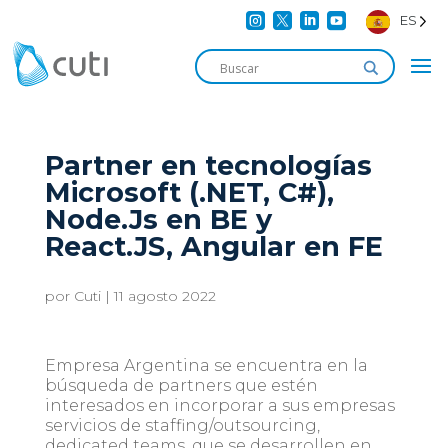




ES
Partner en tecnologías
Microsoft (.NET, C#),
Node.Js en BE y
React.JS, Angular en FE
por
Cuti
|
11 agosto 2022
Empresa Argentina se encuentra en la
búsqueda de partners que estén
interesados en incorporar a sus empresas
servicios de staffing/outsourcing,
dedicated teams, que se desarrollen en