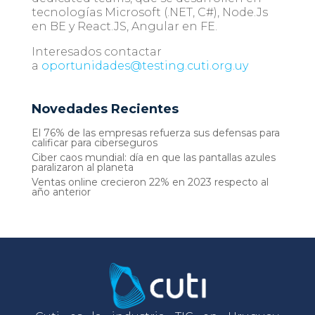
tecnologías Microsoft (.NET, C#), Node.Js
en BE y React.JS, Angular en FE.
Interesados contactar
a
oportunidades@testing.cuti.org.uy
Novedades Recientes
El 76% de las empresas refuerza sus defensas para
calificar para ciberseguros
Ciber caos mundial: día en que las pantallas azules
paralizaron al planeta
Ventas online crecieron 22% en 2023 respecto al
año anterior