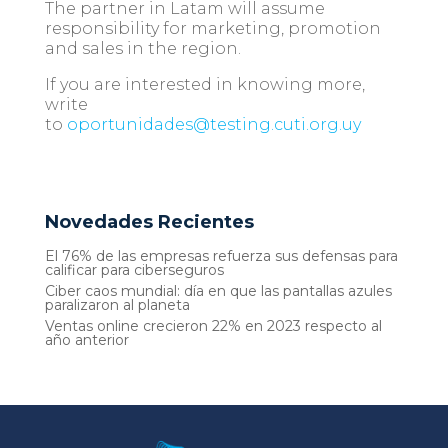
The partner in Latam will assume
responsibility for marketing, promotion
and sales in the region.
If you are interested in knowing more,
write
to
oportunidades@testing.cuti.org.uy
Novedades Recientes
El 76% de las empresas refuerza sus defensas para
calificar para ciberseguros
Ciber caos mundial: día en que las pantallas azules
paralizaron al planeta
Ventas online crecieron 22% en 2023 respecto al
año anterior