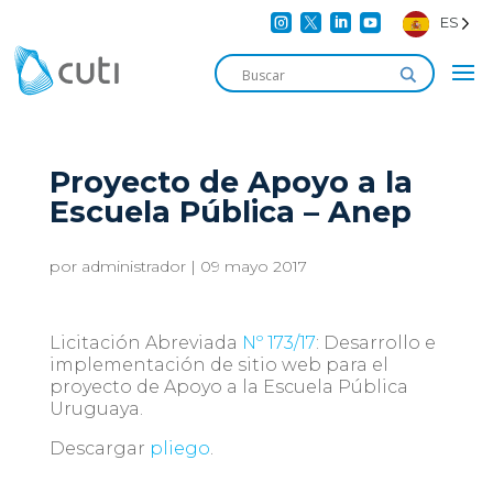




ES
Proyecto de Apoyo a la
Escuela Pública – Anep
por
administrador
|
09 mayo 2017
Licitación Abreviada
Nº 173/17
: Desarrollo e
implementación de sitio web para el
proyecto de Apoyo a la Escuela Pública
Uruguaya.
Descargar
pliego
.