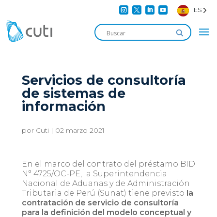




ES
Servicios de consultoría
de sistemas de
información
por
Cuti
|
02 marzo 2021
En el marco del contrato del préstamo BID
N° 4725/OC-PE, la Superintendencia
Nacional de Aduanas y de Administración
Tributaria de Perú (Sunat) tiene previsto
la
contratación de servicio de consultoría
para la definición del modelo conceptual y