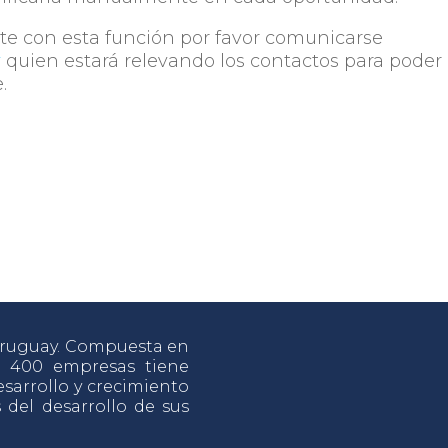
te con esta función por favor comunicarse
y
quien estará relevando los contactos para poder
.
 Uruguay. Compuesta en
e 400 empresas tiene
sarrollo y crecimiento
s del desarrollo de sus