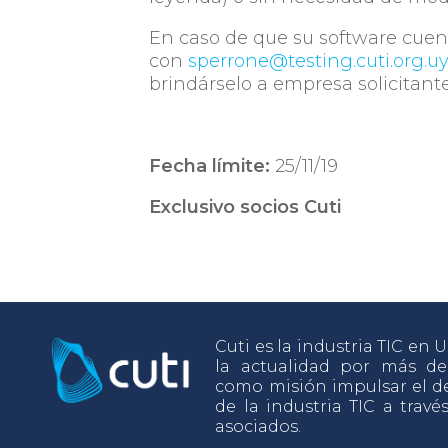
En caso de que su software cuen
con
sperrone@testing.cuti.org.u
brindárselo a empresa solicitante
Fecha límite:
25/11/19
Exclusivo socios Cuti
Cuti es la industria TIC en
la actualidad por más d
como misión impulsar el de
de la industria TIC a travé
asociados.