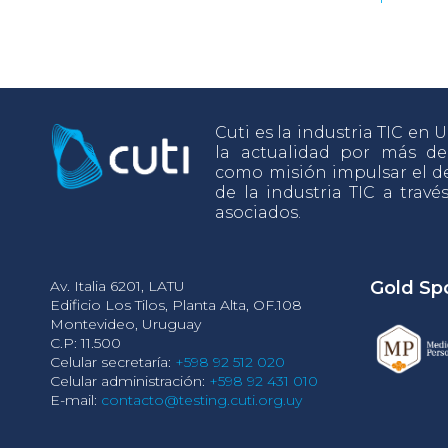
Cuti es la industria TIC en
la actualidad por más d
como misión impulsar el de
de la industria TIC a travé
asociados.
Av. Italia 6201, LATU
Gold Sp
Edificio Los Tilos, Planta Alta, OF.108
Montevideo, Uruguay
C.P: 11.500
Celular secretaría:
+598 92 512 020
Celular administración:
+598 92 431 010
E-mail:
contacto@testing.cuti.org.uy