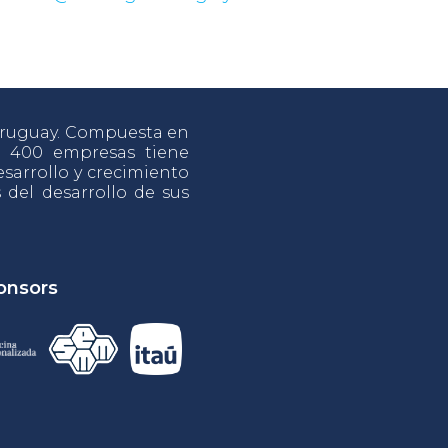
 Uruguay. Compuesta en
e 400 empresas tiene
sarrollo y crecimiento
s del desarrollo de sus
onsors