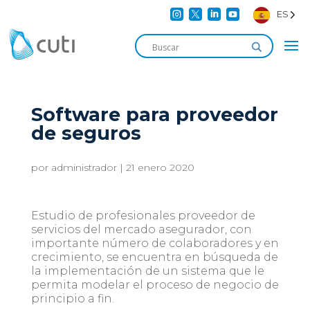




ES
Software para proveedor
de seguros
por
administrador
|
21 enero 2020
Estudio de profesionales proveedor de
servicios del mercado asegurador, con
importante número de colaboradores y en
crecimiento, se encuentra en búsqueda de
la implementación de un sistema que le
permita modelar el proceso de negocio de
principio a fin.