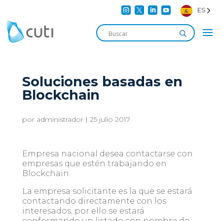




ES
Soluciones basadas en
Blockchain
por
administrador
|
25 julio 2017
Empresa nacional desea contactarse con
empresas que estén trabajando en
Blockchain.
La empresa solicitante es la que se estará
contactando directamente con los
interesados, por ello se estará
conformando un listado con nombre de