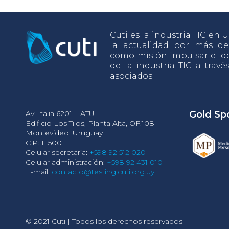
Cuti es la industria TIC en
la actualidad por más d
como misión impulsar el de
de la industria TIC a travé
asociados.
Av. Italia 6201, LATU
Gold Sp
Edificio Los Tilos, Planta Alta, OF.108
Montevideo, Uruguay
C.P: 11.500
Celular secretaría:
+598 92 512 020
Celular administración:
+598 92 431 010
E-mail:
contacto@testing.cuti.org.uy
© 2021 Cuti | Todos los derechos reservados