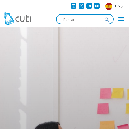




ES