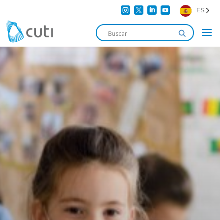




ES