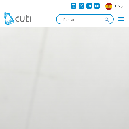




ES