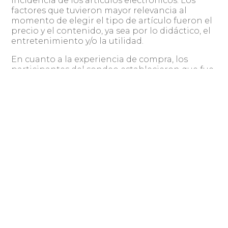
incidencia de los artículos electrónicos. Los
factores que tuvieron mayor relevancia al
momento de elegir el tipo de artículo fueron el
precio y el contenido, ya sea por lo didáctico, el
entretenimiento y/o la utilidad.
En cuanto a la experiencia de compra, los
participantes del sondeo establecieron que fue
muy buena o buena, con una incidencia de más
del 96% en el total de las respuestas. Sin
embargo, frente a la consulta por la calidad de
las ofertas que estuvieron presentes en la
celebración los resultados fueron más dispares,
pues 63% las calificó como buenas y/o regulares,
y 23% directamente manifestó no haber visto
ofertas en el marco de dicha fecha comercial.
Finalmente, entre aquellas personas que sí
vieron ofertas, las recibieron principalmente a
través de medios digitales, como Facebook,
Instagram y correo electrónico.
Compartir