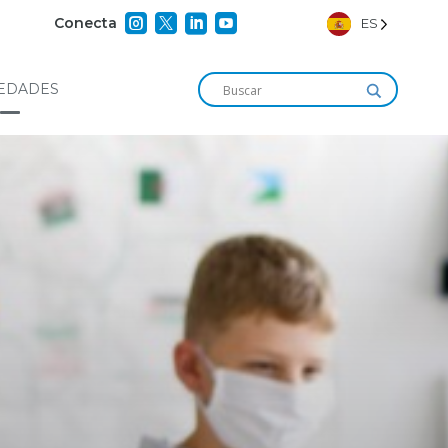




Conecta
ES
EDADES