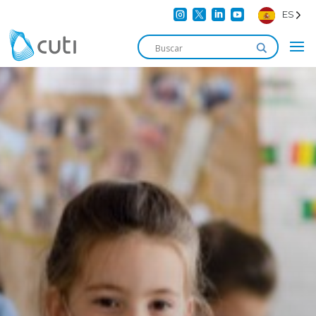




ES