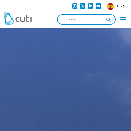




ES