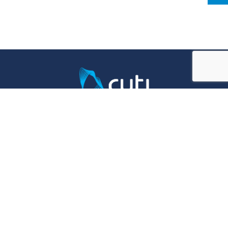
Cuti es la industria TIC en Uruguay.
Compuesta en la actualidad por más de
400 empresas tiene como misión
impulsar el desarrollo y crecimiento de la
industria TIC a través del desarrollo de sus
asociados.