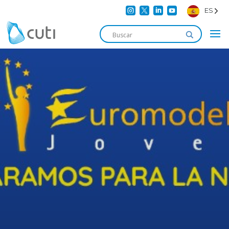




ES