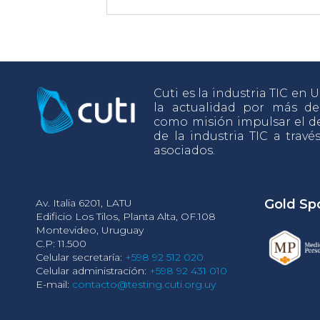
Cuti es la industria TIC en
la actualidad por más d
como misión impulsar el de
de la industria TIC a travé
asociados.
Av. Italia 6201, LATU
Gold Sp
Edificio Los Tilos, Planta Alta, OF.108
Montevideo, Uruguay
C.P: 11.500
Celular secretaría:
+598 92 512 020
Celular administración:
+598 92 431 010
E-mail:
contacto@testing.cuti.org.uy