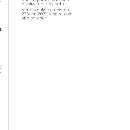
paralizaron al planeta
Ventas online crecieron
22% en 2023 respecto al
año anterior
s
p
n
,