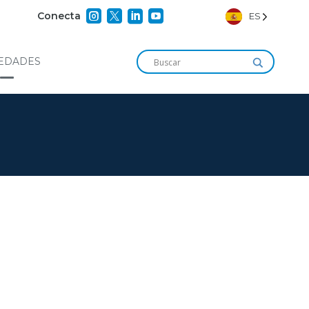




Conecta
ES
EDADES