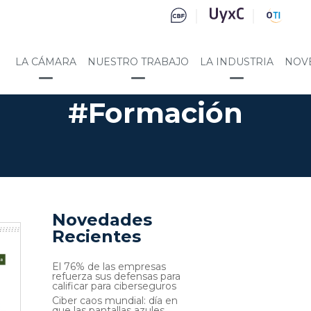
LA CÁMARA
NUESTRO TRABAJO
LA INDUSTRIA
NOV
#Formación
Novedades
Recientes
El 76% de las empresas
refuerza sus defensas para
calificar para ciberseguros
Ciber caos mundial: día en
que las pantallas azules