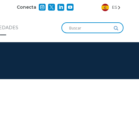




Conecta
ES
EDADES