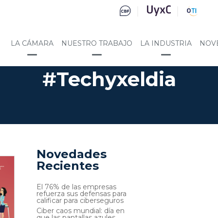
LA CÁMARA
NUESTRO TRABAJO
LA INDUSTRIA
NOV
#Techyxeldia
Novedades
Recientes
El 76% de las empresas
refuerza sus defensas para
calificar para ciberseguros
Ciber caos mundial: día en
que las pantallas azules