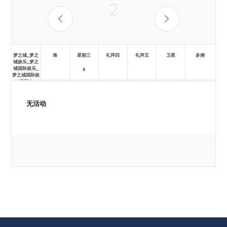
2
梦之城_梦之
海
星期三
礼拜四
礼拜五
卫星
多姆
城娱乐_梦之
城国际娱乐_
5
梦之城国际娱
乐平台
无活动