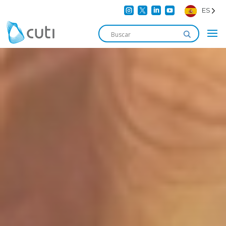




ES