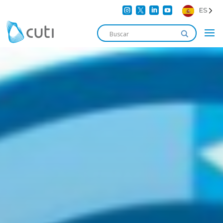




ES