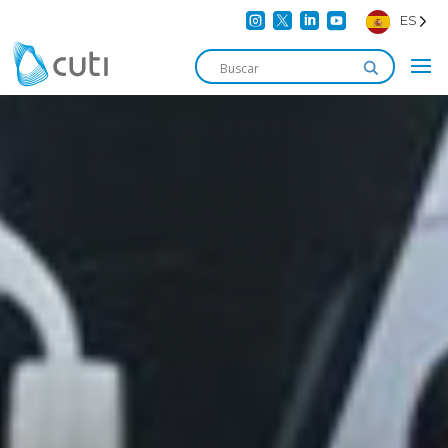




ES