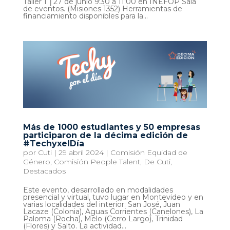
Taller 1 │27 de junio 9:30 a 11:00 en INEFOP Sala
de eventos. (Misiones 1352) Herramientas de
financiamiento disponibles para la...
Más de 1000 estudiantes y 50 empresas
participaron de la décima edición de
#TechyxelDía
por
Cuti
|
29 abril 2024
|
Comisión Equidad de
Género
,
Comisión People Talent
,
De Cuti
,
Destacados
Este evento, desarrollado en modalidades
presencial y virtual, tuvo lugar en Montevideo y en
varias localidades del interior: San José, Juan
Lacaze (Colonia), Aguas Corrientes (Canelones), La
Paloma (Rocha), Melo (Cerro Largo), Trinidad
(Flores) y Salto. La actividad...