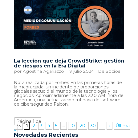
La lección que deja CrowdStrike: gestión
de riesgos en la Era Digital
por
Agostina Agariazzo
|
19 julio 2024
|
De Socios
Nota realizada por Forbes En las primeras horas de
la madrugada, un incidente de proporciones
globales sacudió el mundo de la tecnología y los
negocios. Aproximadamente a las 2:30 AM, hora de
Argentina, una actualización rutinaria del software
de ciberseguridad Falcon...
Página 1 de
173
1
2
3
4
5
...
10
20
30
...
»
Última
»
Novedades Recientes