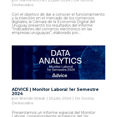
por
Ivanna Rocha
|
25 julio 2024
|
De Socios
,
Destacados
Con el objetivo de dar a conocer el funcionamiento
y la inserción en el mercado de los comercios
digitales, la Cámara de la Economía Digital del
Uruguay presentó los resultados del informe
“Indicadores del comercio electrónico en las
empresas uruguayas”, elaborado por...
ADVICE | Monitor Laboral 1er Semestre
2024
por
Brenda Straub
|
25 julio 2024
|
De Socios
,
Destacados
Presentamos un informe especial del Monitor
Laboral, correspondiente al balance del 1er