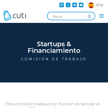




ES
Startups &
Financiamiento
COMISIÓN DE TRABAJO
Esta comisión trabaja con foco en dinamizar el