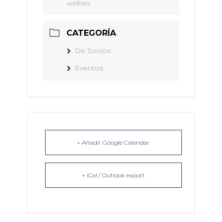
webex
CATEGORÍA
De Socios
Eventos
+ Añadir Google Calendar
+ iCal / Outlook export