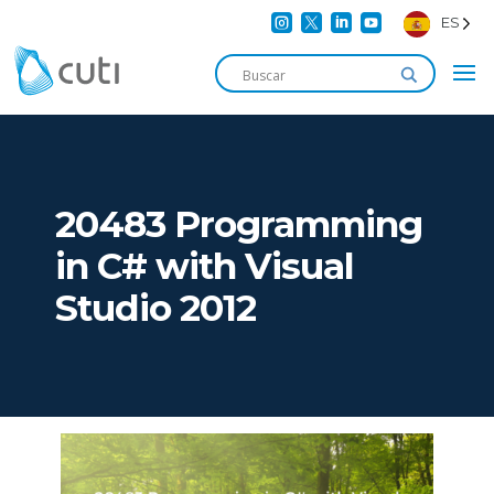




ES
20483 Programming
in C# with Visual
Studio 2012