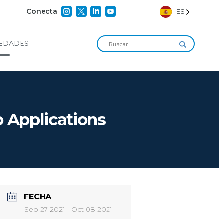




Conecta
ES
EDADES
 Applications
FECHA
Sep 27 2021
- Oct 08 2021