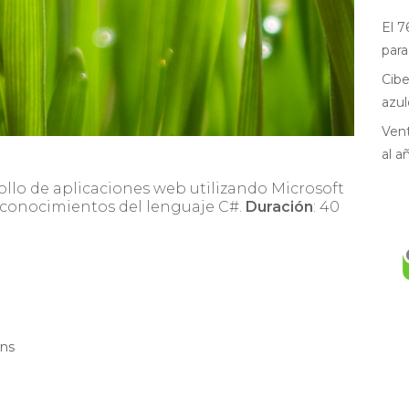
El 7
para
Cibe
azul
Vent
al a
ollo de aplicaciones web utilizando Microsoft
y conocimientos del lenguaje C#.
Duración
: 40
ons