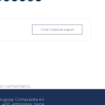
+ iCal / Outlook export
un comentario.
 Uruguay. Compuesta en
e 400 empresas tiene