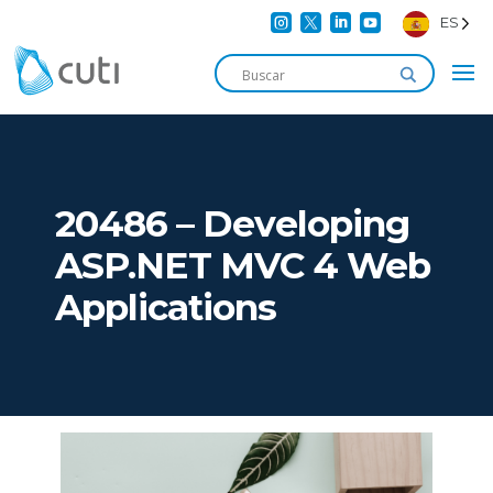




ES
20486 – Developing
ASP.NET MVC 4 Web
Applications