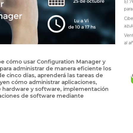
El 7
para
Cibe
azul
Vent
al a
ibe cómo usar Configuration Manager y
 para administrar de manera eficiente los
de cinco días, aprenderá las tareas de
luyen cómo administrar aplicaciones,
 de hardware y software, implementación
izaciones de software mediante