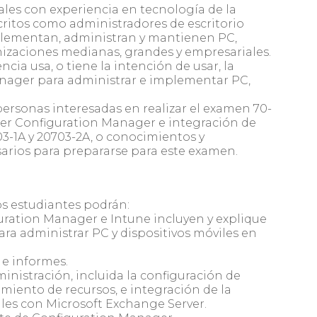
nales con experiencia en tecnología de la
critos como administradores de escritorio
plementan, administran y mantienen PC,
nizaciones medianas, grandes y empresariales.
ia usa, o tiene la intención de usar, la
anager para administrar e implementar PC,
personas interesadas en realizar el examen 70-
ter Configuration Manager e integración de
03-1A y 20703-2A, o conocimientos y
sarios para prepararse para este examen.
os estudiantes podrán:
guration Manager e Intune incluyen y explique
ra administrar PC y dispositivos móviles en
 e informes.
ministración, incluida la configuración de
imiento de recursos, e integración de la
iles con Microsoft Exchange Server.