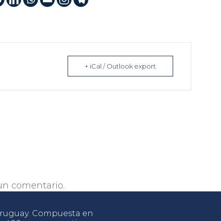
+ iCal / Outlook export
un comentario.
 Uruguay. Compuesta en