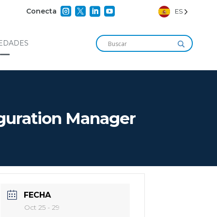




Conecta
ES
EDADES
iguration Manager
FECHA
Oct 25 - 29