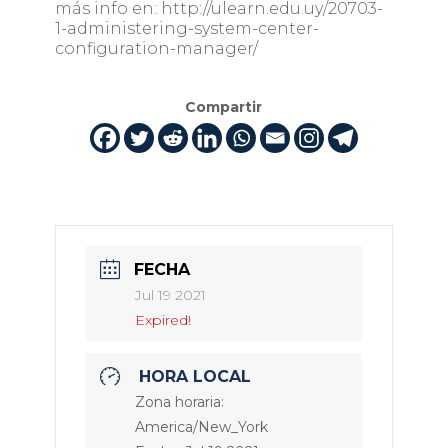
más info en: http://ulearn.edu.uy/20703-
1-administering-system-center-
configuration-manager/
Compartir
FECHA
Jul 19 2021
Expired!
HORA LOCAL
Zona horaria:
America/New_York