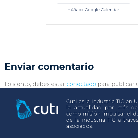
+ Añadir Google Calendar
Enviar comentario
Lo siento, debes estar
conectado
para publicar 
Cuti es la industria TIC en
la actualidad por más d
como misión impulsar el de
de la industria TIC a travé
asociados.