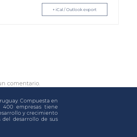
+ iCal / Outlook export
un comentario.
 Uruguay. Compuesta en
e 400 empresas tiene
sarrollo y crecimiento
s del desarrollo de sus