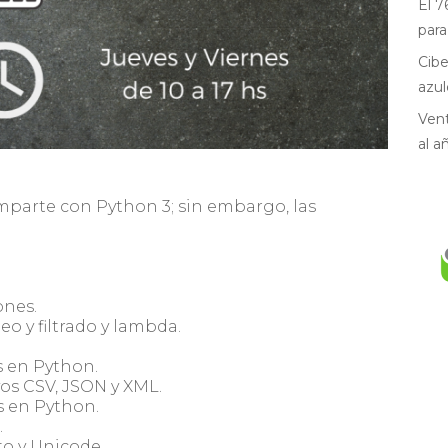
El 7
para
Cibe
azul
Vent
al a
mparte con Python 3; sin embargo, las
ones.
o y filtrado y lambda.
s en Python.
vos CSV, JSON y XML.
s en Python.
.
to y Unicode.