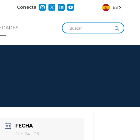




Conecta
ES
EDADES
FECHA
Jun 24 - 25