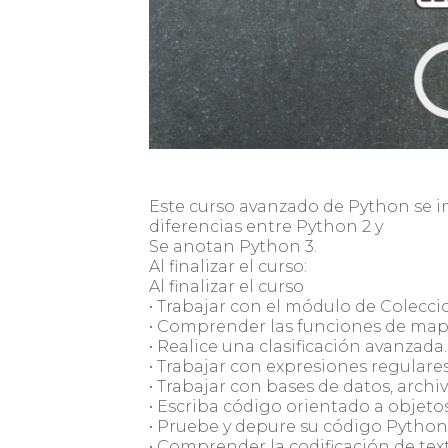
Este curso avanzado de Python se i
diferencias entre Python 2 y
Se anotan Python 3.
Al finalizar el curso:
Al finalizar el curso
• Trabajar con el módulo de Colecci
• Comprender las funciones de mape
• Realice una clasificación avanzada.
• Trabajar con expresiones regulare
• Trabajar con bases de datos, archi
• Escriba código orientado a objeto
• Pruebe y depure su código Python
• Comprender la codificación de tex