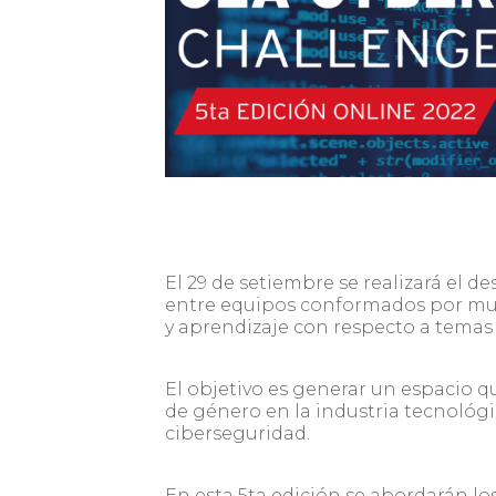
El 29 de setiembre se realizará el 
entre equipos conformados por muj
y aprendizaje con respecto a temas 
El objetivo es generar un espacio q
de género en la industria tecnológi
ciberseguridad.
En esta 5ta edición se abordarán lo