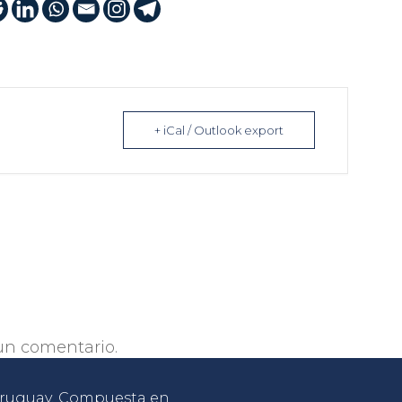
+ iCal / Outlook export
un comentario.
 Uruguay. Compuesta en