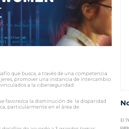
desafío que busca, a través de una competencia
eres, promover una instancia de intercambio
vinculados a la ciberseguridad.
ue favorezca la disminución de la disparidad
No
ca, particularmente en el área de
El 7
para
s desafíos de acuerdo a 3 grandes temas: