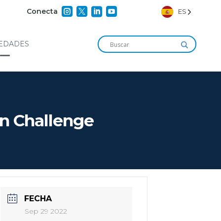




Conecta
ES
EDADES
n Challenge
FECHA
Sep 29 2022