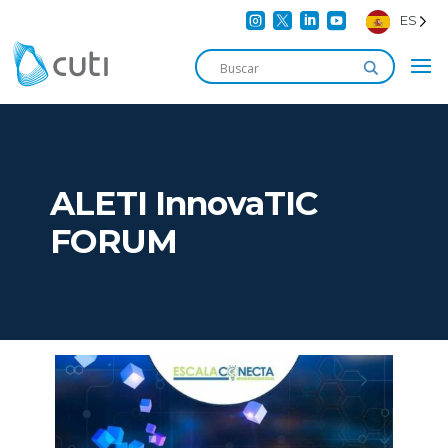




ES
ALETI InnovaTIC
FORUM