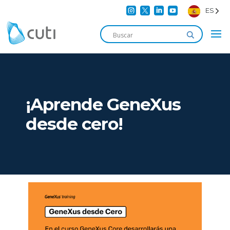




ES
¡Aprende GeneXus
desde cero!