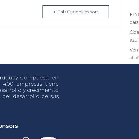
+ iCal / Outlook export
El 7
para
Cibe
azul
Vent
al a
 Uruguay. Compuesta en
e 400 empresas tiene
sarrollo y crecimiento
s del desarrollo de sus
onsors