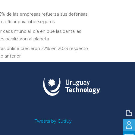
6% de las empresas refuerza sus defensas
 calificar para ciberseguros
r caos mundial: día en que las pantallas
es paralizaron al planeta
as online crecieron 22% en 2023 respecto
ño anterior
Tweets by CutiUy