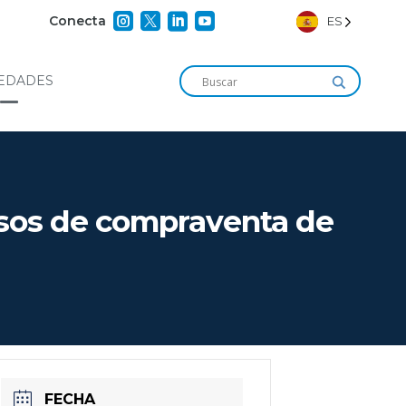




Conecta
ES
EDADES
esos de compraventa de
FECHA