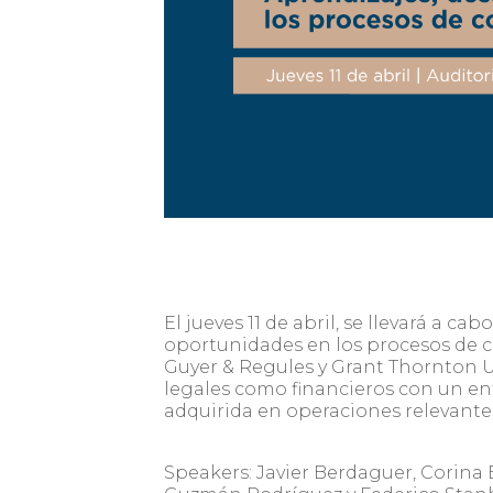
El jueves 11 de abril, se llevará a ca
oportunidades en los procesos de
Guyer & Regules y Grant Thornton U
legales como financieros con un en
adquirida en operaciones relevante
Speakers: Javier Berdaguer, Corina 