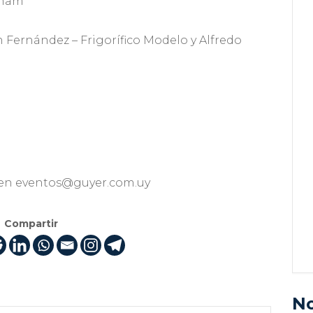
nham
ín Fernández – Frigorífico Modelo y Alfredo
 en eventos@guyer.com.uy
Compartir
No