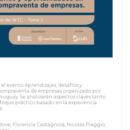
bo el evento Aprendizajes, desafíos y
 compraventa de empresas organizado por
ruguay. Se analizarán aspectos claves tanto
foque práctico basado en la experiencia
s.
Bove, Florencia Castagnola, Nicolás Piaggio,