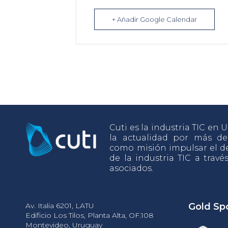
+ Añadir Google Calendar
Cuti es la industria TIC en
la actualidad por más d
como misión impulsar el de
de la industria TIC a travé
asociados.
Av. Italia 6201, LATU
Gold Sp
Edificio Los Tilos, Planta Alta, OF.108
Montevideo, Uruguay