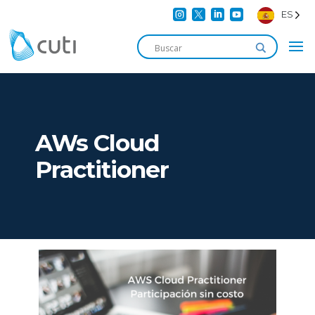




ES
AWs Cloud
Practitioner