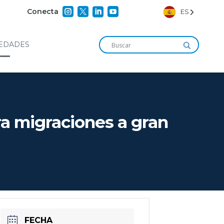




Conecta
ES
EDADES
a migraciones a gran
FECHA