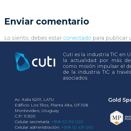
Enviar comentario
Lo siento, debes estar
conectado
para publicar 
Cuti es la industria TIC en
la actualidad por más d
como misión impulsar el de
de la industria TIC a travé
asociados.
Av. Italia 6201, LATU
Gold Sp
Edificio Los Tilos, Planta Alta, OF.108
Montevideo, Uruguay
C.P: 11.500
Celular secretaría:
+598 92 512 020
Celular administración:
+598 92 431 010