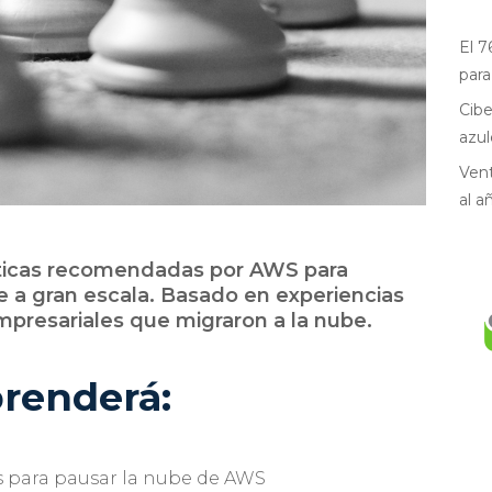
El 7
para
Cibe
azul
Vent
al a
ácticas recomendadas por AWS para
be a gran escala. Basado en experiencias
mpresariales que migraron a la nube.
prenderá:
es para pausar la nube de AWS