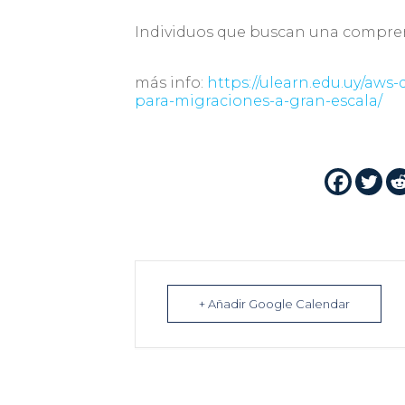
Individuos que buscan una compren
más info:
https://ulearn.edu.uy/aws-
para-migraciones-a-gran-escala/
+ Añadir Google Calendar