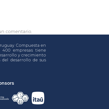
un comentario.
 Uruguay. Compuesta en
e 400 empresas tiene
sarrollo y crecimiento
s del desarrollo de sus
onsors