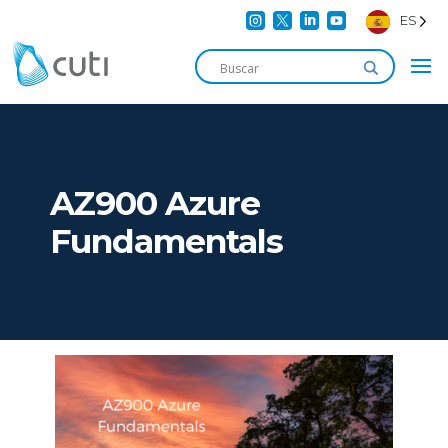




ES
AZ900 Azure
Fundamentals