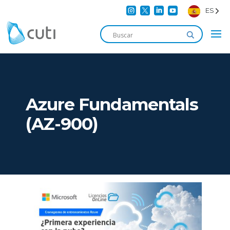




ES
Azure Fundamentals
(AZ-900)