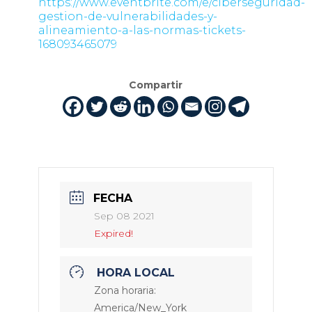
https://www.eventbrite.com/e/ciberseguridad-
gestion-de-vulnerabilidades-y-
alineamiento-a-las-normas-tickets-
168093465079
Compartir
FECHA
Sep 08 2021
Expired!
HORA LOCAL
Zona horaria:
America/New_York