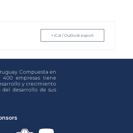
+ iCal / Outlook export
 Uruguay. Compuesta en
e 400 empresas tiene
sarrollo y crecimiento
s del desarrollo de sus
onsors