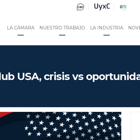
LA CÁMARA
NUESTRO TRABAJO
LA INDUSTRIA
NOV
lub USA, crisis vs oportunid