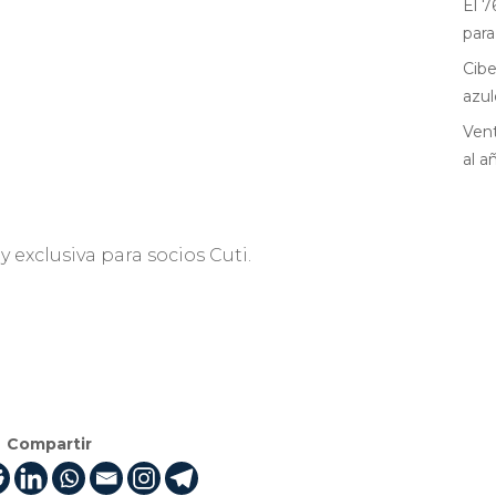
El 7
para
Cibe
azul
Vent
al a
y exclusiva para socios Cuti.
Compartir