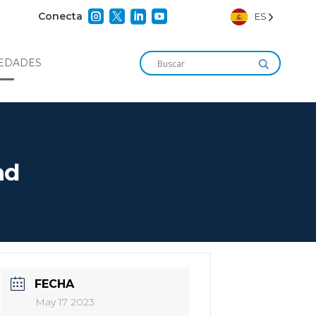




Conecta
ES
EDADES
ad
FECHA
May 17 2023