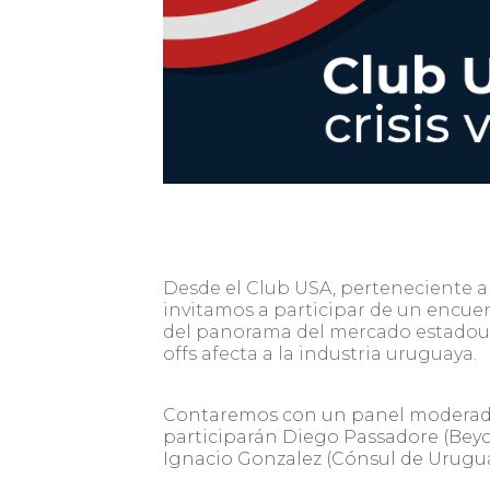
Desde el Club USA, perteneciente a
invitamos a participar de un encue
del panorama del mercado estadouni
offs afecta a la industria uruguaya.
Contaremos con un panel moderado p
participarán Diego Passadore (Beyo
Ignacio Gonzalez (Cónsul de Urugua