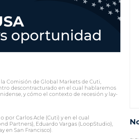
 la Comisión de Global Markets de Cuti,
ntro descontracturado en el cual hablaremos
dense, y cómo el contexto de recesión y lay-
or Carlos Acle (Cuti) y en el cual
No
nd Partners), Eduardo Vargas (LoopStudio),
y en San Francisco).