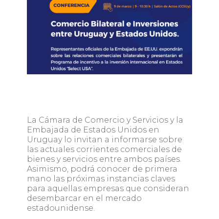
La Cámara de Comercio y Servicios y la
Embajada de Estados Unidos en
Uruguay lo invitan a informarse sobre
las actuales corrientes comerciales de
bienes y servicios entre ambos países.
Asimismo, podrá conocer de primera
mano las próximas instancias claves
para aquellas empresas que consideran
desembarcar en el mercado
estadounidense.