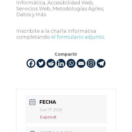
Informática, Accesibilidad Web,
Servicios Web, Metodologías Ágiles,
Datos y más.
Inscribite a la charla informativa
completando
el formulario adjunto
.
Compartir
FECHA
Jun 17 2021
Expired!