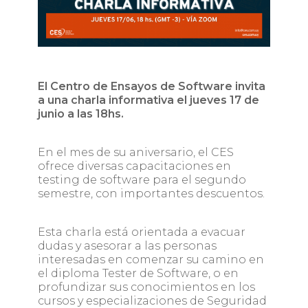
El Centro de Ensayos de Software invita
a una charla informativa el jueves 17 de
junio a las 18hs.
En el mes de su aniversario, el CES
ofrece diversas capacitaciones en
testing de software para el segundo
semestre, con importantes descuentos.
Esta charla está orientada a evacuar
dudas y asesorar a las personas
interesadas en comenzar su camino en
el diploma Tester de Software, o en
profundizar sus conocimientos en los
cursos y especializaciones de Seguridad