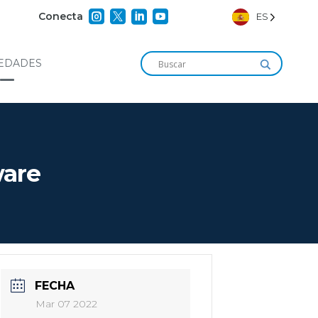




Conecta
ES
EDADES
ware
FECHA
Mar 07 2022