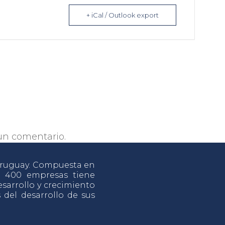
+ iCal / Outlook export
un comentario.
 Uruguay. Compuesta en
e 400 empresas tiene
sarrollo y crecimiento
s del desarrollo de sus