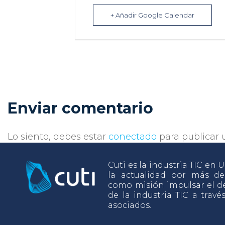
+ Añadir Google Calendar
Enviar comentario
Lo siento, debes estar
conectado
para publicar 
Cuti es la industria TIC en
la actualidad por más d
como misión impulsar el de
de la industria TIC a travé
asociados.