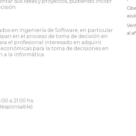
ntar sus ideas y proyectos, pudiendo incidir
cisión.
Cibe
azul
Vent
ados en Ingeniería de Software, en particular
al a
cipan en el proceso de toma de decisión en
ara el profesional interesado en adquirir
económicas para la toma de decisiones en
n a la informática.
:00 a 21:00 hs.
(Responsable)