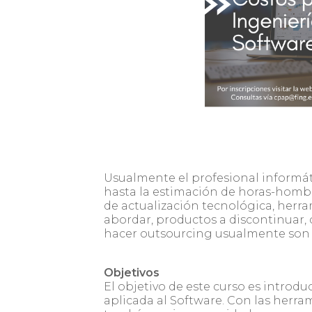
Usualmente el profesional informáti
hasta la estimación de horas-hombr
de actualización tecnológica, herram
abordar, productos a discontinuar, 
hacer outsourcing usualmente son a
Objetivos
El objetivo de este curso es introdu
aplicada al Software. Con las herra