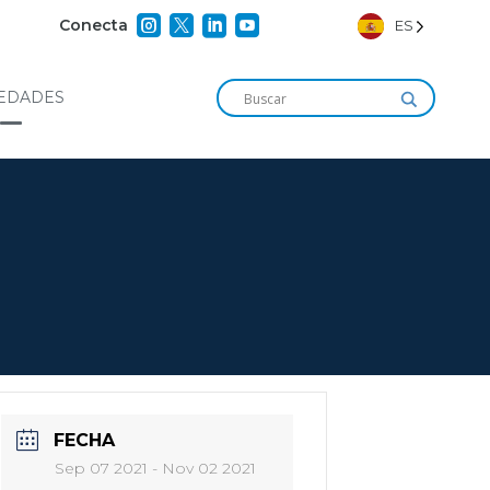




Conecta
ES
EDADES
FECHA
Sep 07 2021
- Nov 02 2021