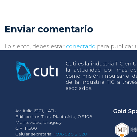
Enviar comentario
Lo siento, debes estar
conectado
para publicar 
Cuti es la industria TIC en
la actualidad por más d
como misión impulsar el de
de la industria TIC a travé
asociados.
Av. Italia 6201, LATU
Gold Sp
Edificio Los Tilos, Planta Alta, OF.108
Montevideo, Uruguay
C.P: 11.500
Celular secretaría:
+598 92 512 020