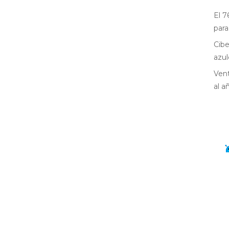
El 7
para
Cibe
azul
Vent
al a